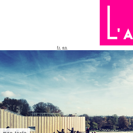
fr
en
mon texte