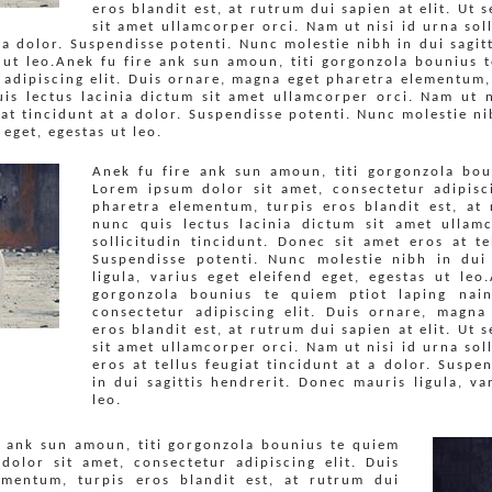
eros blandit est, at rutrum dui sapien at elit. Ut 
sit amet ullamcorper orci. Nam ut nisi id urna sol
t a dolor. Suspendisse potenti. Nunc molestie nibh in dui sagit
s ut leo.Anek fu fire ank sun amoun, titi gorgonzola bounius 
 adipiscing elit. Duis ornare, magna eget pharetra elementum, 
uis lectus lacinia dictum sit amet ullamcorper orci. Nam ut ni
iat tincidunt at a dolor. Suspendisse potenti. Nunc molestie ni
 eget, egestas ut leo.
Anek fu fire ank sun amoun, titi gorgonzola bou
Lorem ipsum dolor sit amet, consectetur adipisc
pharetra elementum, turpis eros blandit est, at 
nunc quis lectus lacinia dictum sit amet ullam
sollicitudin tincidunt. Donec sit amet eros at te
Suspendisse potenti. Nunc molestie nibh in dui 
ligula, varius eget eleifend eget, egestas ut le
gorgonzola bounius te quiem ptiot laping nai
consectetur adipiscing elit. Duis ornare, magna
eros blandit est, at rutrum dui sapien at elit. Ut 
sit amet ullamcorper orci. Nam ut nisi id urna sol
eros at tellus feugiat tincidunt at a dolor. Suspe
in dui sagittis hendrerit. Donec mauris ligula, va
leo.
 ank sun amoun, titi gorgonzola bounius te quiem
dolor sit amet, consectetur adipiscing elit. Duis
mentum, turpis eros blandit est, at rutrum dui