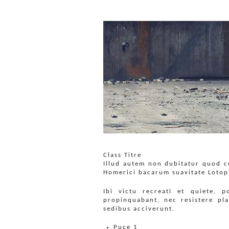
Class Titre
Illud autem non dubitatur quod 
Homerici bacarum suavitate Lotoph
Ibi victu recreati et quiete, 
propinquabant, nec resistere pl
sedibus acciverunt.
Puce 1