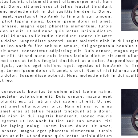
ectus lacinia dictum sit amet ullamcorper orci. Nam
unt. Donec sit amet eros at tellus feugiat tincidunt
Nunc molestie nibh in dui sagittis hendrerit. Donec
nd eget, egestas ut leo.Anek fu fire ank sun amoun,
 ptiot laping naing. Lorem ipsum dolor sit amet,
is ornare, magna eget pharetra elementum, turpis
pien at elit. Ut sed nunc quis lectus lacinia dictum
nisi id urna sollicitudin tincidunt. Donec sit amet
t a dolor. Suspendisse potenti. Nunc molestie nibh in dui sagit
s ut leo.Anek fu fire ank sun amoun, titi gorgonzola bounius 
sit amet, consectetur adipiscing elit. Duis ornare, magna eg
 at elit. Ut sed nunc quis lectus lacinia dictum sit amet ull
amet eros at tellus feugiat tincidunt at a dolor. Suspendisse
 ligula, varius eget eleifend eget, egestas ut leo.Anek fu fi
g. Lorem ipsum dolor sit amet, c orci. Nam ut nisi id urna sol
t a dolor. Suspendisse potenti. Nunc molestie nibh in dui sagit
ut leo.
 gorgonzola bounius te quiem ptiot laping naing.
ectetur adipiscing elit. Duis ornare, magna eget
blandit est, at rutrum dui sapien at elit. Ut sed
 sit amet ullamcorper orci. Nam ut nisi id urna
 amet eros at tellus feugiat tincidunt at a dolor.
tie nibh in dui sagittis hendrerit. Donec mauris
, egestas ut leo.Anek fu fire ank sun amoun, titi
iot laping naing. Lorem ipsum dolor sit amet,
is ornare, magna eget pharetra elementum, turpis
pien at elit. Ut sed nunc quis lectus lacinia dictum