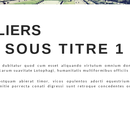
LIERS
SOUS TITRE 1
dubitatur quod cum esset aliquando virtutum omnium dom
carum suavitate Lotophagi, humanitatis multiformibus officiis
postquam abierat timor, vicos opulentos adorti equestri
anitie porrecta conati digressi sunt retroque concedentes o