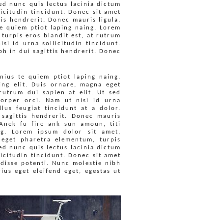
sed nunc quis lectus lacinia dictum
licitudin tincidunt. Donec sit amet
tis hendrerit. Donec mauris ligula,
te quiem ptiot laping naing. Lorem
turpis eros blandit est, at rutrum
si id urna sollicitudin tincidunt.
bh in dui sagittis hendrerit. Donec
nius te quiem ptiot laping naing.
ing elit. Duis ornare, magna eget
rutrum dui sapien at elit. Ut sed
corper orci. Nam ut nisi id urna
llus feugiat tincidunt at a dolor.
sagittis hendrerit. Donec mauris
o.Anek fu fire ank sun amoun, titi
ng. Lorem ipsum dolor sit amet,
 eget pharetra elementum, turpis
sed nunc quis lectus lacinia dictum
licitudin tincidunt. Donec sit amet
ndisse potenti. Nunc molestie nibh
rius eget eleifend eget, egestas ut