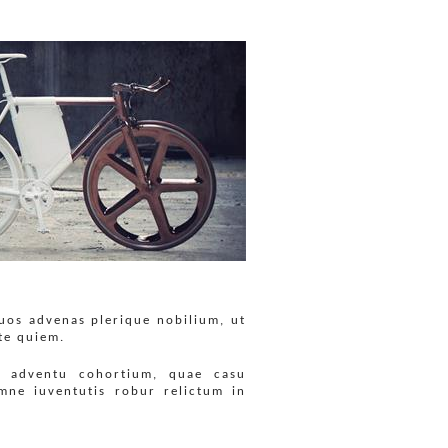
os advenas plerique nobilium, ut
te quiem.
um adventu cohortium, quae casu
mne iuventutis robur relictum in