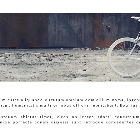
cum esset aliquando virtutum omnium domicilium Roma, ingenu
agi, humanitatis multiformibus officiis retentabant. Bounius 
postquam abierat timor, vicos opulentos adorti equestri
anitie porrecta conati digressi sunt retroque concedentes o