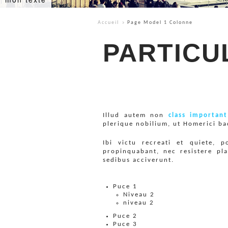
Accueil
Page Model 1 Colonne
PARTICU
Illud autem non
class important
plerique nobilium, ut Homerici ba
Ibi victu recreati et quiete, 
propinquabant, nec resistere pl
sedibus acciverunt.
Puce 1
Niveau 2
niveau 2
Puce 2
Puce 3