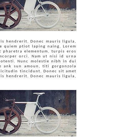
tis hendrerit. Donec mauris ligula,
te quiem ptiot laping naing. Lorem
et pharetra elementum, turpis eros
amcorper orci. Nam ut nisi id urna
 potenti. Nunc molestie nibh in dui
re ank sun amoun, titi gorgonzola
licitudin tincidunt. Donec sit amet
tis hendrerit. Donec mauris ligula,