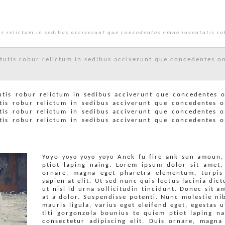
r relictum in sedibus acciverunt que concedentes omne iuventutis rob
utis robur relictum in sedibus acciverunt que concedentes om
tis robur relictum in sedibus acciverunt que concedentes o
tis robur relictum in sedibus acciverunt que concedentes o
tis robur relictum in sedibus acciverunt que concedentes o
tis robur relictum in sedibus acciverunt que concedentes o
Yoyo
Anek fu fire ank sun amoun,
yoyo
yoyo
yoyo
ptiot laping naing. Lorem ipsum dolor sit amet, 
ornare, magna eget pharetra elementum, turpis
sapien at elit. Ut sed nunc quis lectus lacinia di
ut nisi id urna sollicitudin tincidunt. Donec sit a
at a dolor. Suspendisse potenti. Nunc molestie nib
mauris ligula, varius eget eleifend eget, egestas 
titi gorgonzola bounius te quiem ptiot laping n
consectetur adipiscing elit. Duis ornare, magna