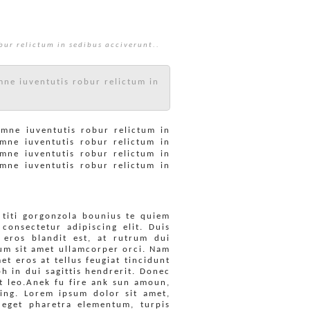
ur relictum in sedibus acciverunt..
ne iuventutis robur relictum in
mne iuventutis robur relictum in
mne iuventutis robur relictum in
mne iuventutis robur relictum in
mne iuventutis robur relictum in
 titi gorgonzola bounius te quiem
consectetur adipiscing elit. Duis
 eros blandit est, at rutrum dui
ctum sit amet ullamcorper orci. Nam
met eros at tellus feugiat tincidunt
h in dui sagittis hendrerit. Donec
ut leo.Anek fu fire ank sun amoun,
aing. Lorem ipsum dolor sit amet,
 eget pharetra elementum, turpis