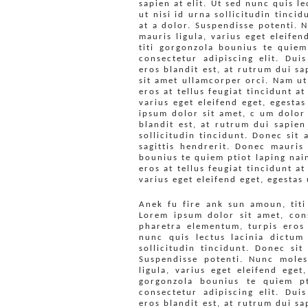
sapien at elit. Ut sed nunc quis l
ut nisi id urna sollicitudin tincid
at a dolor. Suspendisse potenti. 
mauris ligula, varius eget eleife
titi gorgonzola bounius te quiem
consectetur adipiscing elit. Du
eros blandit est, at rutrum dui sa
sit amet ullamcorper orci. Nam ut 
eros at tellus feugiat tincidunt a
varius eget eleifend eget, egesta
ipsum dolor sit amet, c um dolor 
blandit est, at rutrum dui sapien
sollicitudin tincidunt. Donec sit 
sagittis hendrerit. Donec mauris
bounius te quiem ptiot laping nain
eros at tellus feugiat tincidunt a
varius eget eleifend eget, egestas 
Anek fu fire ank sun amoun, titi
Lorem ipsum dolor sit amet, cons
pharetra elementum, turpis eros 
nunc quis lectus lacinia dictum
sollicitudin tincidunt. Donec sit
Suspendisse potenti. Nunc moles
ligula, varius eget eleifend eget
gorgonzola bounius te quiem pt
consectetur adipiscing elit. Du
eros blandit est, at rutrum dui sa